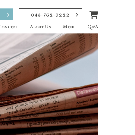
048-762-9222
Concept
About Us
Menu
Q&A