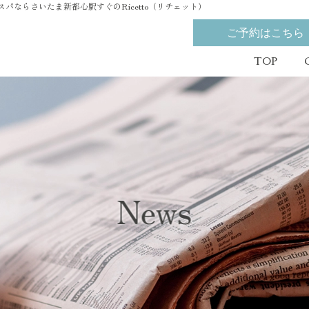
極上ヘッドスパならさいたま新都心駅すぐのRicetto（リチェット）
ご予約はこちら
TOP
News