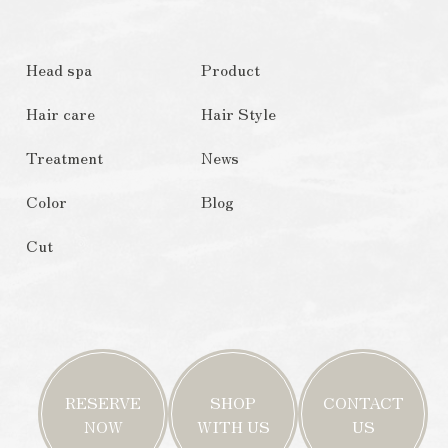
Head spa
Product
Hair care
Hair Style
Treatment
News
Color
Blog
Cut
RESERVE
SHOP
CONTACT
NOW
WITH US
US