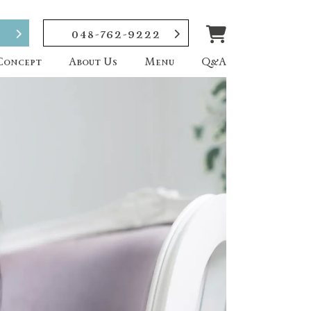
048-762-9222
Concept
About Us
Menu
Q&A