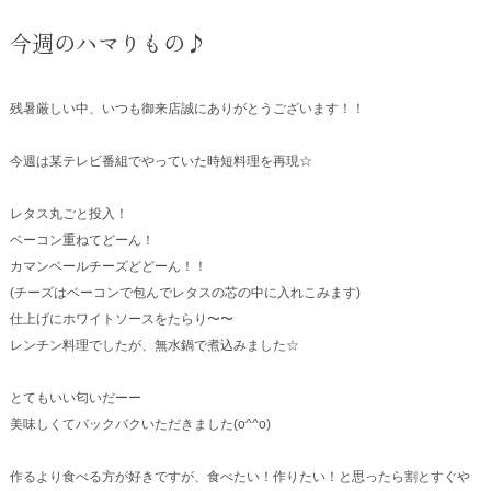
今週のハマりもの♪
残暑厳しい中、いつも御来店誠にありがとうございます！！
今週は某テレビ番組でやっていた時短料理を再現☆
レタス丸ごと投入！
ベーコン重ねてどーん！
カマンベールチーズどどーん！！
(チーズはベーコンで包んでレタスの芯の中に入れこみます)
仕上げにホワイトソースをたらり〜〜
レンチン料理でしたが、無水鍋で煮込みました☆
とてもいい匂いだーー
美味しくてバックバクいただきました(o^^o)
作るより食べる方が好きですが、食べたい！作りたい！と思ったら割とすぐや