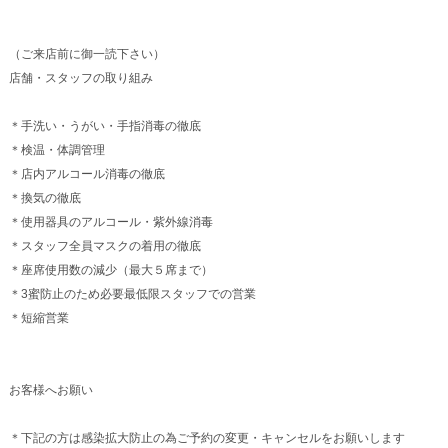
（ご来店前に御一読下さい）
店舗・スタッフの取り組み
＊手洗い・うがい・手指消毒の徹底
＊検温・体調管理
＊店内アルコール消毒の徹底
＊換気の徹底
＊使用器具のアルコール・紫外線消毒
＊スタッフ全員マスクの着用の徹底
＊座席使用数の減少（最大５席まで）
＊3蜜防止のため必要最低限スタッフでの営業
＊短縮営業
お客様へお願い
＊下記の方は感染拡大防止の為ご予約の変更・キャンセルをお願いします