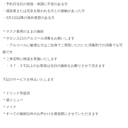
・予約日当日の発熱・体調に不安のある方
・感染者または完全を疑われる方との接触があった方
・3月1日以降の海外渡歴のある方
＊マスク着用のままの施術
＊サロン入口のアルコール消毒をお願いします
・アルコールに敏感な方はご自身でご用意いただいた消毒剤での消毒でも可
能です
＊ご来店時に検温を実施いたします
・３７．５℃以上のお客様は当日の施術をお断りさせて頂きます
下記のサービスを停止いたします
＊ドリンク等提供
＊眉メニュー
＊メイク
＊すべての施術以外のお声かけを最低限にさせていただきます