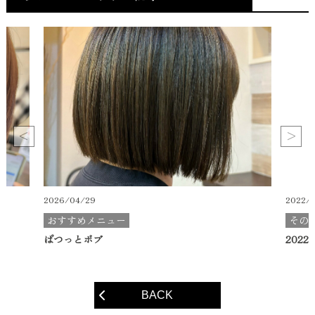
2026/04/29
2022/
おすすめメニュー
その
ぱつっとボブ
202
BACK