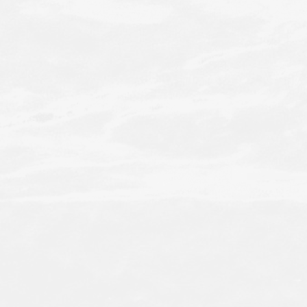
TOP
Head spa
Product
Concept
Hair care
Hair Style
About Us
Treatment
News
Recruit
Color
Blog
Q&A
Cut
Staff
Contact