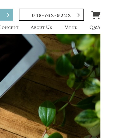
048-762-9222
Concept
About Us
Menu
Q&A