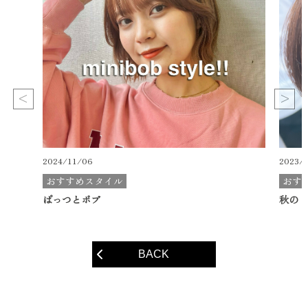
2024/11/06
2023/
おすすめスタイル
おす
ぱっつとボブ
秋の『sh
BACK