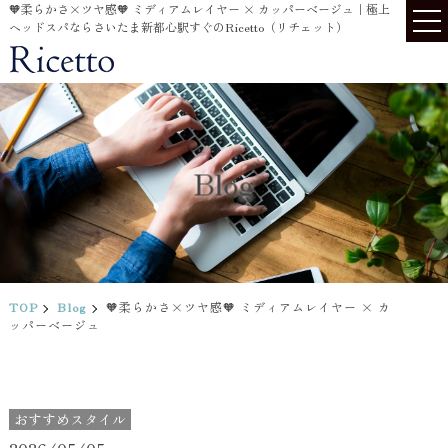
🧡柔らかさ×ツヤ感🧡 ミディアムレイヤー × カッパーベージュ｜極上
ヘッドスパならさいたま新都心駅すぐのRicetto（リチェット）
Blog
TOP
Blog
🧡柔らかさ×ツヤ感🧡 ミディアムレイヤー × カ
ッパーベージュ
おすすめスタイル