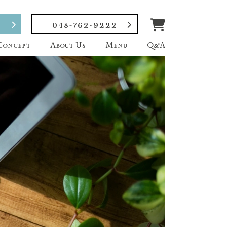
048-762-9222
Concept
About Us
Menu
Q&A