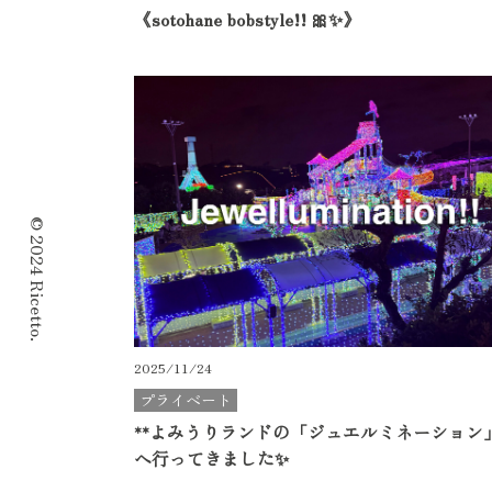
《sotohane bobstyle!! 🎀✨》
© 2024 Ricetto.
2025/11/24
プライベート
**よみうりランドの「ジュエルミネーション」
へ行ってきました✨