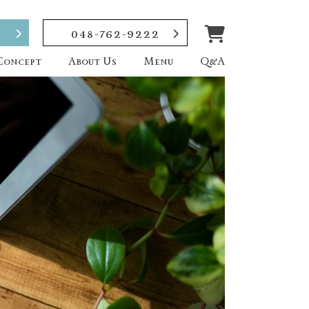
048-762-9222
Concept
About Us
Menu
Q&A