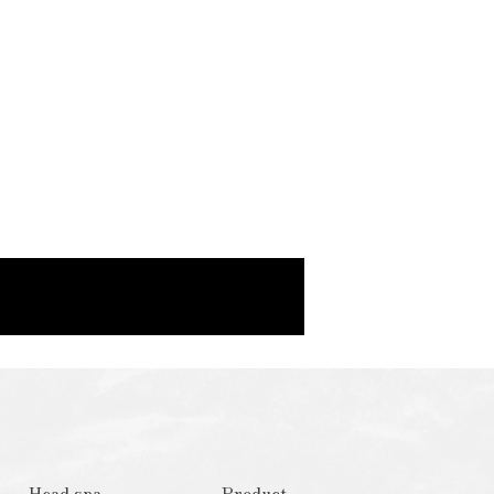
Head spa
Product