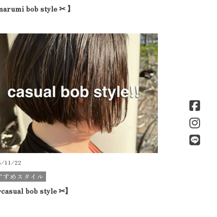
arumi bob style ✂︎ 】
5/11/22
すすめスタイル
asual bob style ✂︎】